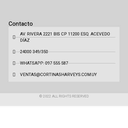
Contacto
AV. RIVERA 2221 BIS CP 11200 ESQ. ACEVEDO
DÍAZ
24000 349/350
WHATSAPP: 097 555 587
VENTAS@CORTINASHARVEYS.COM.UY
© 2022 ALL RIGHTS RESERVED​