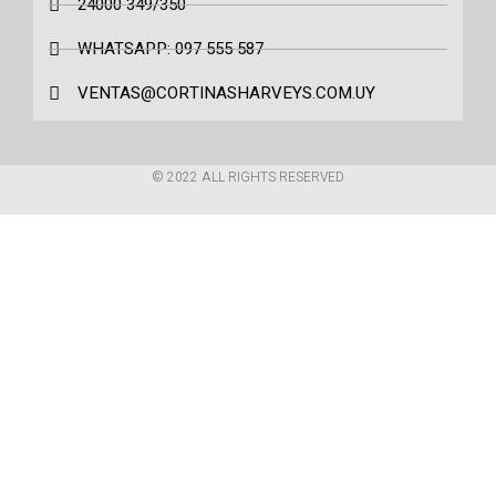
24000 349/350
WHATSAPP: 097 555 587
VENTAS@CORTINASHARVEYS.COM.UY
© 2022 ALL RIGHTS RESERVED​